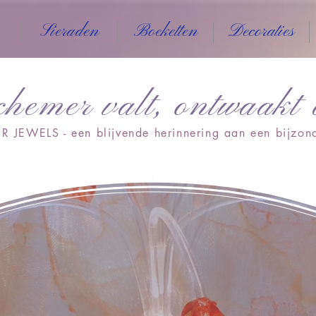
Sieraden
Boeketten
Decoraties
chemer valt, ontwaakt
R JEWELS - een blijvende herinnering aan een bijzo